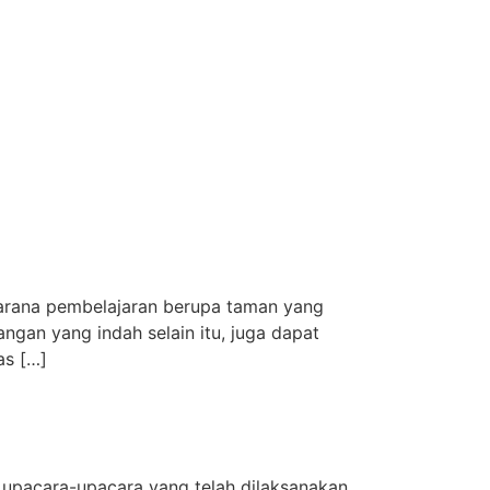
arana pembelajaran berupa taman yang
an yang indah selain itu, juga dapat
as […]
 upacara-upacara yang telah dilaksanakan